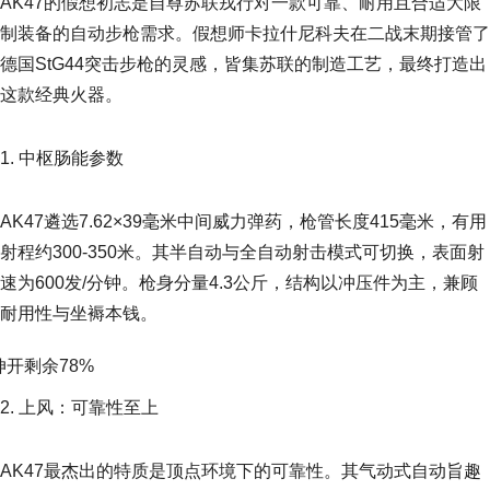
AK47的假想初志是自尊苏联戎行对一款可靠、耐用且合适大限
制装备的自动步枪需求。假想师卡拉什尼科夫在二战末期接管了
德国StG44突击步枪的灵感，皆集苏联的制造工艺，最终打造出
这款经典火器。
1. 中枢肠能参数
AK47遴选7.62×39毫米中间威力弹药，枪管长度415毫米，有用
射程约300-350米。其半自动与全自动射击模式可切换，表面射
速为600发/分钟。枪身分量4.3公斤，结构以冲压件为主，兼顾
耐用性与坐褥本钱。
伸开剩余78%
2. 上风：可靠性至上
AK47最杰出的特质是顶点环境下的可靠性。其气动式自动旨趣