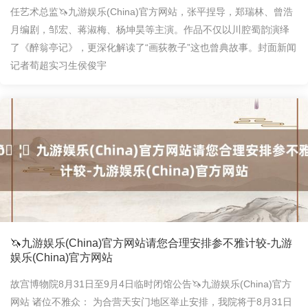
任艺术总监🦄九游娱乐(China)官方网站，张平捏导，郑瑞林、曾浩
月编剧，邹宏、蒋淑梅、杨坤昊等主演。作品不仅以川腔蜀韵演绎
了《醉翁亭记》，更深化解读了“画荻教子”这也曾典故事。封面新闻
记者荀超实习生侯俊宇
🦄九游娱乐(China)官方网站请您合理安排参不雅计较-九游
娱乐(China)官方网站
故宫博物院8月31日至9月4日临时闭馆公告🦄九游娱乐(China)官方
网站 诸位不雅众： 为合营天安门地区举止安排，我院将于8月31日