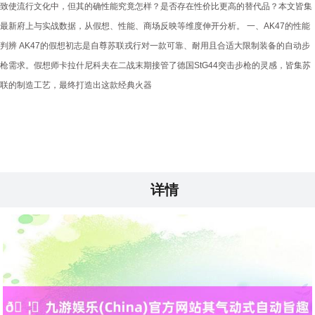
致使流行文化中，但其的确性能究竟怎样？是否存在性价比更高的替代品？本文皆集
最新府上与实战数据，从假想、性能、商场反映等维度伸开分析。 一、AK47的性能
判辨 AK47的假想初志是自尊苏联戎行对一款可靠、耐用且合适大限制装备的自动步
枪需求。假想师卡拉什尼科夫在二战末期接管了德国StG44突击步枪的灵感，皆集苏
联的制造工艺，最终打造出这款经典火器
详情