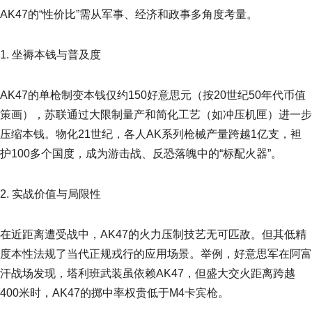
AK47的“性价比”需从军事、经济和政事多角度考量。
1. 坐褥本钱与普及度
AK47的单枪制变本钱仅约150好意思元（按20世纪50年代币值
策画），苏联通过大限制量产和简化工艺（如冲压机匣）进一步
压缩本钱。物化21世纪，各人AK系列枪械产量跨越1亿支，袒
护100多个国度，成为游击战、反恐落魄中的“标配火器”。
2. 实战价值与局限性
在近距离遭受战中，AK47的火力压制技艺无可匹敌。但其低精
度本性法规了当代正规戎行的应用场景。举例，好意思军在阿富
汗战场发现，塔利班武装虽依赖AK47，但盛大交火距离跨越
400米时，AK47的掷中率权贵低于M4卡宾枪。