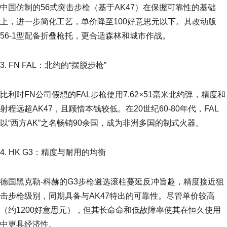
中国仿制的56式突击步枪（基于AK47）在保握可靠性的基础
上，进一步简化工艺，单价降至100好意思元以下。其改动版
56-1型配备折叠枪托，更合适森林和城市作战。
3. FN FAL：北约的“摆脱步枪”
比利时FN公司假想的FAL步枪使用7.62×51毫米北约弹，精度和
射程远超AK47，且顾惜本钱较低。在20世纪60-80年代，FAL
以“西方AK”之名畅销90余国，成为非洲多国的制式火器。
4. HK G3：精度与耐用的均衡
德国黑克勒-科赫的G3步枪遴选滚柱蔓延反冲旨趣，精度接近狙
击步枪级别，同期具备与AK47特出的可靠性。尽管单价较高
（约1200好意思元），但其长命命和低故障率使其在恒久使用
中更具经济性。