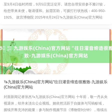
至9月4日临时闭馆，9月5日宽泛绽开。请您合理安排参不雅计较，
给您带来未便，敬请缓和。如需匡助，可拨打行状热线：400-950-
1925。 故宫博物院 2025年8月24日🦄九游娱乐(China)官方网站
🦄九游娱乐(China)官方网站“往日灌音缔造很雅致-九游娱乐
(China)官方网站
封面新闻记者张杰🦄九游娱乐(China)官方网站 十年前，敬一丹从央
视退休，却并未淡出公众视线。她依然活跃于自媒体与写稿畛域，
握续开释充沛的能量：参与制作视频节目《博物馆9分钟》，络续出