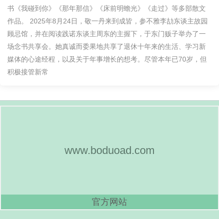
书《我碰到你》《那年那信》《床前明蟾光》《走过》等多部散文
作品。 2025年8月24日，敬一丹来到成皆，参不雅李劼东谈主故园
顾忌馆，并在阅读践诺东谈主周东的主握下，于东门贩子举办了一
场念书共享会。她真诚而委果地共享了退休十年来的生活、学习新
媒体的心途经程，以及关于年事增长的想考。尽管本年已70岁，但
积极接管新常
www.boduoad.com
官方网站