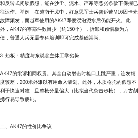
和反转式闭锁假想，能在沙尘、泥水、严寒等恶劣条款下保握已
往运作。举例，在越南干戈中，好意思军士兵曾诉苦M16因卡壳
故障频发，而越军使用的AK47即便浸泡泥水后仍能开火。此
外，AK47的零部件数目少（约150个），拆卸和顾惜极为方
便，普通人兵无需专科培训即可完成基础崇尚。
3. 短板：精度与东说念主体工学劣势
AK47的纰谬相同权贵。其全自动射击时枪口上跳严重，连发精
度较差，200米外难以有用命入彀划。此外，木质枪托的假想不
利于快速对准，且整枪分量偏大（比拟当代突击步枪），万古刻
携行易导致疲钝。
二、AK47的性价比争议