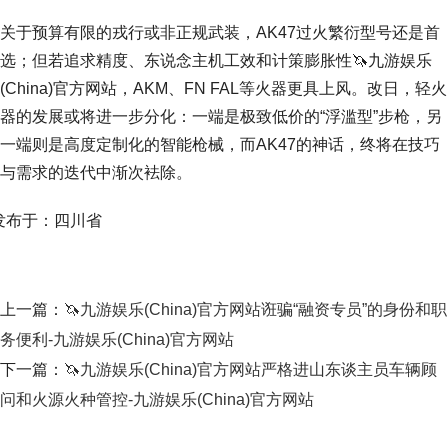
关于预算有限的戎行或非正规武装，AK47过火繁衍型号还是首
选；但若追求精度、东说念主机工效和计策膨胀性🦄九游娱乐
(China)官方网站，AKM、FN FAL等火器更具上风。改日，轻火
器的发展或将进一步分化：一端是极致低价的“浮滥型”步枪，另
一端则是高度定制化的智能枪械，而AK47的神话，终将在技巧
与需求的迭代中渐次袪除。
发布于：四川省
上一篇：
🦄九游娱乐(China)官方网站诳骗“融资专员”的身份和职
务便利-九游娱乐(China)官方网站
下一篇：
🦄九游娱乐(China)官方网站严格进山东谈主员车辆顾
问和火源火种管控-九游娱乐(China)官方网站