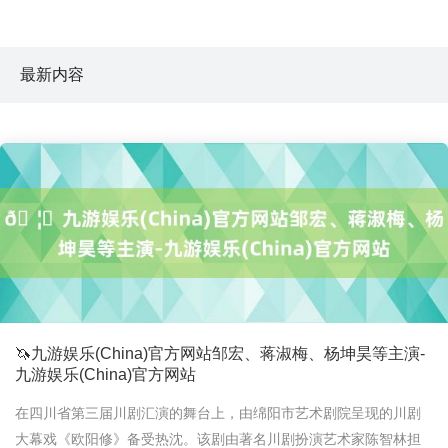
最新内容
🦄九游娱乐(China)官方网站邹宏、蒋淑梅、杨坤昊等主演-
九游娱乐(China)官方网站
在四川省第三届川剧汇演的舞台上，由绵阳市艺术剧院呈现的川剧
大幕戏《欧阳修》备受热沈。该剧由著名川剧扮演艺术家陈智林担