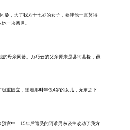
亲同龄，大了我方十七岁的女子，要津他一直莫得
从她一块离世。
和他的母亲同龄。万巧云的父亲原来是县衙县椽，虽
许极重陡立，望着那时年仅4岁的女儿，无奈之下
预宫中，15年后遭受的阿谁男东谈主改动了我方