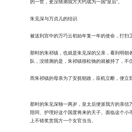
的一世，更没猜测我方大约成为一国“皇后”。
朱见深与万贞儿的结识
被送到宫中的万巧云初始年复一年的使命，打扫
那时的朱祁镇，也就是朱见深的父亲，看到明朝
队，没猜测的是，朱祁镇很松驰的就被持了，不
而朱祁镇的母亲为了安抚朝政，应机立断，便立
那时的朱见深独一两岁，皇太后便派我方的亲信
陪同、护理好这个国度将来的天子。面临这个小
上不错奖赏我方一个女官当当。