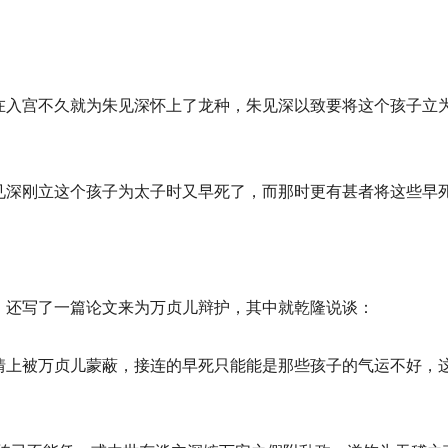
在入宫不久就为朱见深怀上了龙种，朱见深以致要将这个孩子立
见深刚立这个孩子为太子时又早死了，而那时更有甚者将这些早
，还写了一篇论文来为万贞儿辩护，其中就乾隆说谈：
情上被万贞儿蒙蔽，接连的早死只能能是那些孩子的气运不好，