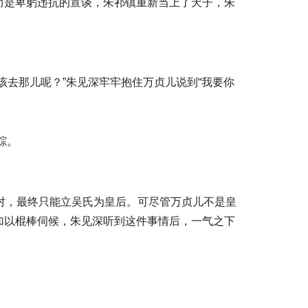
而是卑躬违抗的宣谈，朱祁镇重新当上了天子，朱
去那儿呢？”朱见深牢牢抱住万贞儿说到“我要你
踪。
对，最终只能立吴氏为皇后。可尽管万贞儿不是皇
加以棍棒伺候，朱见深听到这件事情后，一气之下