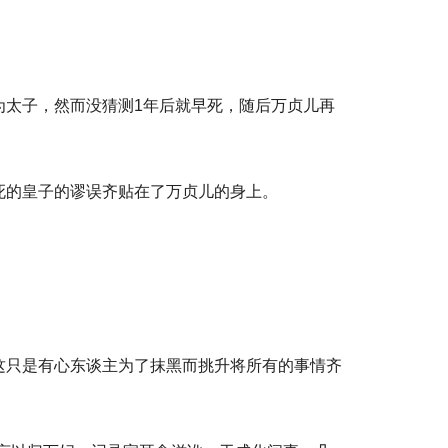
为太子，然而没猜测1年后就早死，随后万贞儿再
死的皇子的谬误齐贴在了万贞儿的身上。
这只是有心东谈主为了抹黑而挑升将所有的事情齐