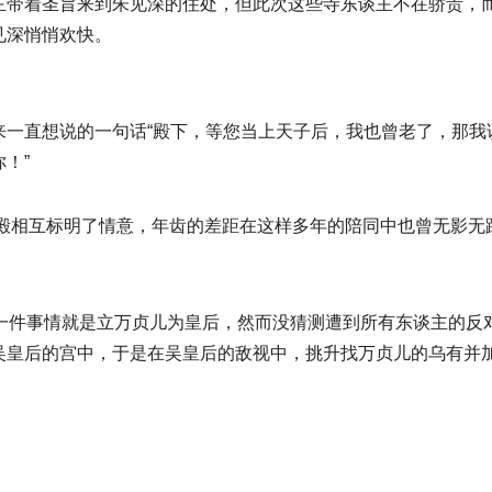
主带着圣旨来到朱见深的住处，但此次这些寺东谈主不在骄贵，
见深悄悄欢快。
一直想说的一句话“殿下，等您当上天子后，我也曾老了，那我该
！”
偏殿相互标明了情意，年齿的差距在这样多年的陪同中也曾无影无
第一件事情就是立万贞儿为皇后，然而没猜测遭到所有东谈主的反
吴皇后的宫中，于是在吴皇后的敌视中，挑升找万贞儿的乌有并