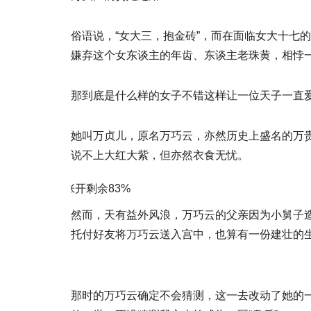
俗语说，“女大三，抱金砖”，而在面临女大十七
嫌弃这个女东谈主的年齿、东谈主老珠黄，相悖
那到底是什么样的女子不错这样让一位天子一直
她叫万贞儿，原名万巧云，亦然历史上盛名的万贵
说不上大红大紫，但亦然衣食无忧。
张开剩余83%
然而，天有益外风浪，万巧云的父亲因为小舅子
托付好友将万巧云送入宫中，也算有一份建壮的
那时的万巧云确定不会猜测，这一去改动了她的