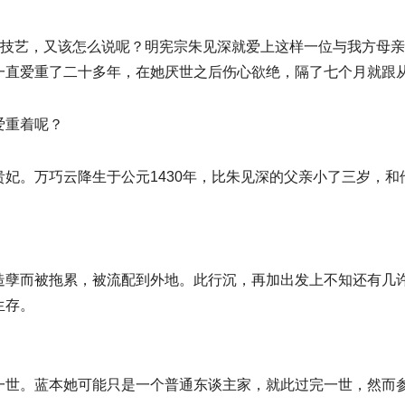
的技艺，又该怎么说呢？明宪宗朱见深就爱上这样一位与我方母
一直爱重了二十多年，在她厌世之后伤心欲绝，隔了七个月就跟
爱重着呢？
妃。万巧云降生于公元1430年，比朱见深的父亲小了三岁，
造孽而被拖累，被流配到外地。此行沉，再加出发上不知还有几
生存。
一世。蓝本她可能只是一个普通东谈主家，就此过完一世，然而参