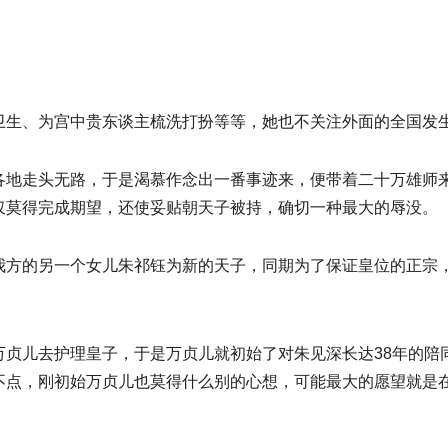
卫生、为宫中贵东谈主梳洗打扮等等，她也不关注外面的全国发
各地走头无路，于是渴慕作念出一番事迹来，便带着二十万雄师
仅莫得完成期望，还使妥贴朝天子被持，确切一种最大的辱没。
我方的另一个女儿朱祁钰为新的天子，同期为了保证皇位的正宗
万贞儿去护理皇子，于是万贞儿就初始了对朱见深长达38年的陪
不点，刚初始万贞儿也莫得什么别的心想，可能最大的愿望就是