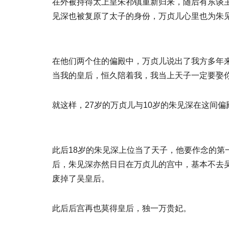
在外被持得太上皇朱祁镇重新归来，随后有东谈
见深也被复原了太子的身份，万贞儿心里也为朱
在他们两个住的偏殿中，万贞儿说出了我方多年来
当我的皇后，恒久陪着我，我当上天子一定要娶你
就这样，27岁的万贞儿与10岁的朱见深在这间
此后18岁的朱见深上位当了天子，他要作念的
后，朱见深亦然日日在万贞儿的宫中，基本不去
废掉了吴皇后。
此后后宫再也莫得皇后，独一万贵妃。