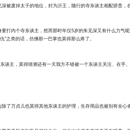
见深被废掉太子的地位，封为沂王，随行的寺东谈主相配骄贵，
身要打内个寺东谈主，然而那时年仅5岁的朱见深又有什么力气呢
报仇”之类的话，仿佛那一巴掌也莫得那么疼了。
别东谈主，莫得猜测还有一天我方不错被一个东谈主关注、在乎
边除了万贞儿也莫得其他东谈主的护理，生存用品也被别有全心者