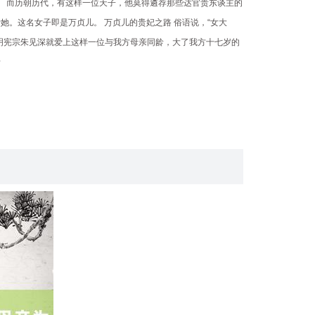
无君。 而历朝历代，有这样一位天子，他莫得遴荐那些达官贵东谈主的
她。这名女子即是万贞儿。 万贞儿的贵妃之路 俗语说，“女大
明宪宗朱见深就爱上这样一位与我方母亲同龄，大了我方十七岁的
老