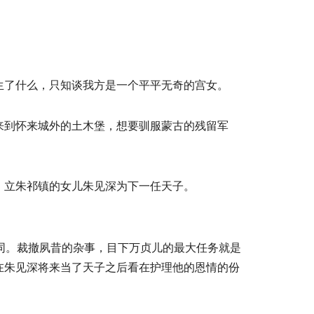
生了什么，只知谈我方是一个平平无奇的宫女。
来到怀来城外的土木堡，想要驯服蒙古的残留军
，立朱祁镇的女儿朱见深为下一任天子。
同。裁撤夙昔的杂事，目下万贞儿的最大任务就是
在朱见深将来当了天子之后看在护理他的恩情的份