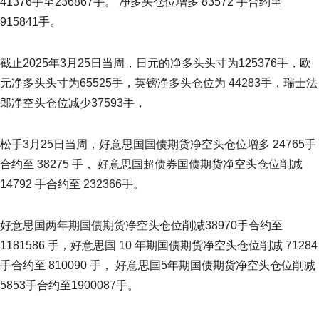
41376手至236867手。 净多头仓位增多 83572 手合约至
915841手。
截止2025年3月25日当周，日元的净多头头寸为125376手，欧
元净多头头寸为65525手，英镑净多头仓位为 44283手，瑞士法
郎净空头仓位减少37593手，
松手3月25日当周，好意思国国债期货净空头仓位增多 24765手
合约至 38275 手， 好意思国超债券国债期货净空头仓位削减
14792 手合约至 232366手。
好意思国两年期国债期货净空头仓位削减38970手合约至
1181586 手，好意思国 10 年期国债期货净空头仓位削减 71284
手合约至 810090 手， 好意思国5年期国债期货净空头仓位削减
5853手合约至1900087手。