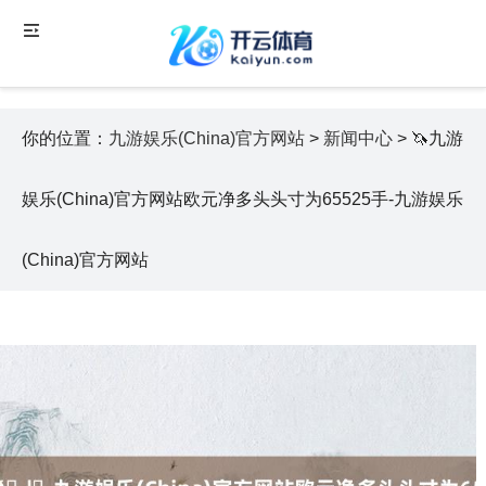
你的位置：
九游娱乐(China)官方网站
>
新闻中心
> 🦄九游
娱乐(China)官方网站欧元净多头头寸为65525手-九游娱乐
(China)官方网站