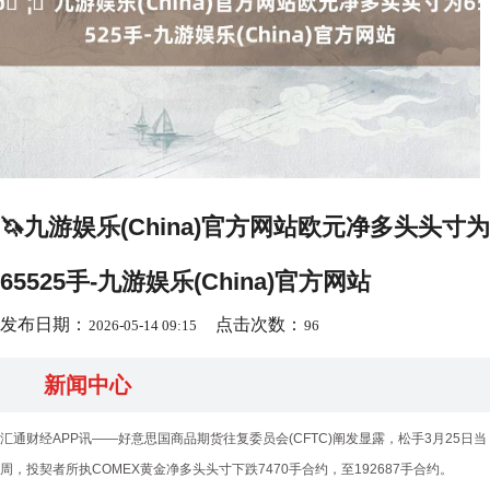
🦄九游娱乐(China)官方网站欧元净多头头寸为
65525手-九游娱乐(China)官方网站
发布日期：
点击次数：
2026-05-14 09:15
96
新闻中心
汇通财经APP讯——好意思国商品期货往复委员会(CFTC)阐发显露，松手3月25日当
周，投契者所执COMEX黄金净多头头寸下跌7470手合约，至192687手合约。