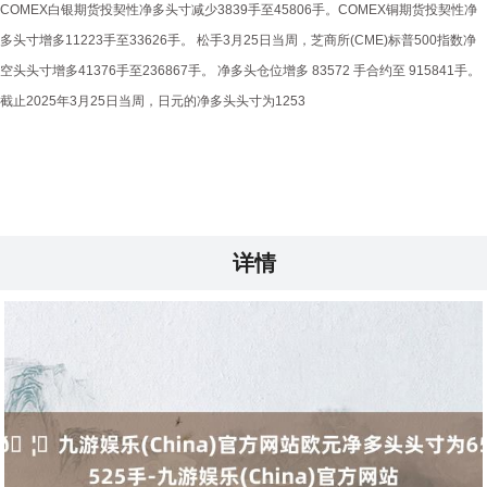
COMEX白银期货投契性净多头寸减少3839手至45806手。COMEX铜期货投契性净
多头寸增多11223手至33626手。 松手3月25日当周，芝商所(CME)标普500指数净
空头头寸增多41376手至236867手。 净多头仓位增多 83572 手合约至 915841手。
截止2025年3月25日当周，日元的净多头头寸为1253
详情