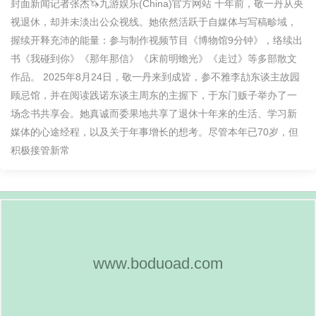
封面新闻记者张杰🦄九游娱乐(China)官方网站 十年前，敬一丹从央
视退休，却并未淡出公众视线。她依然活跃于自媒体与写稿畛域，
握续开释充沛的能量：参与制作视频节目《博物馆9分钟》，络续出
书《我碰到你》《那年那信》《床前明蟾光》《走过》等多部散文
作品。 2025年8月24日，敬一丹来到成皆，参不雅李劼东谈主故园
顾忌馆，并在阅读践诺东谈主周东的主握下，于东门贩子举办了一
场念书共享会。她真诚而委果地共享了退休十年来的生活、学习新
媒体的心途经程，以及关于年事增长的想考。尽管本年已70岁，但
积极接管新常
www.boduoad.com